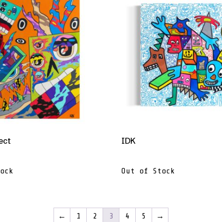
ect
IDK
ock
Out of Stock
←
1
2
3
4
5
→