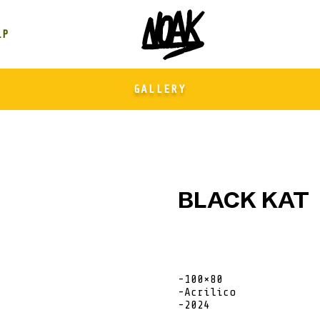
GALLERY
BLACK KAT
-100×80
-Acrilico
-2024