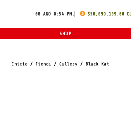
08 AGO 0:54 PM.
$
58,899,139.00
SHOP
ART
ROPA
Inicio
/
Tienda
/
Gallery
/ Black Kat
OTROS