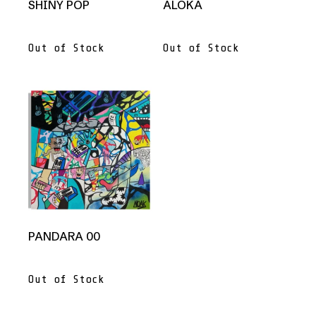
SHINY POP
ALOKA
Guardar mi nombre, correo electrónico y
sitio web en este navegador para la
próxima vez que comente.
Out of Stock
Out of Stock
PANDARA 00
Out of Stock