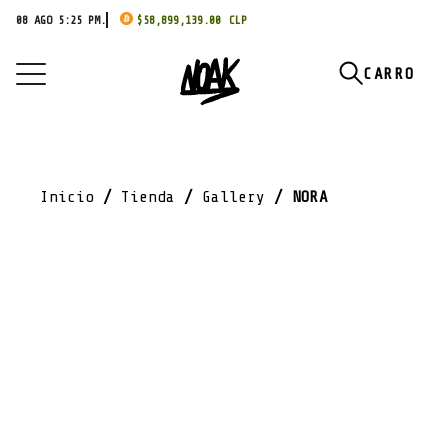
08 AGO 5:25 PM.
$
58,899,139.00
Inicio
/
Tienda
/
Gallery
/ NORA