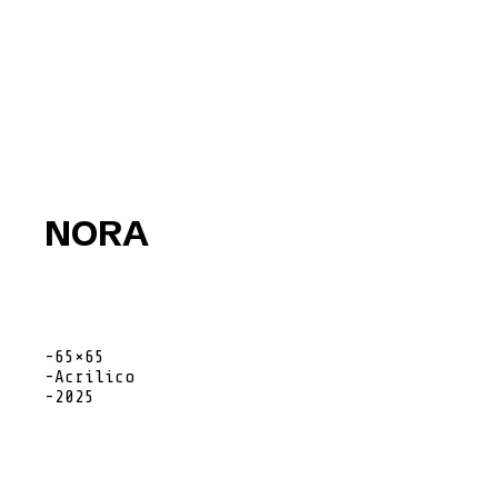
NORA
-65×65
-Acrilico
-2025