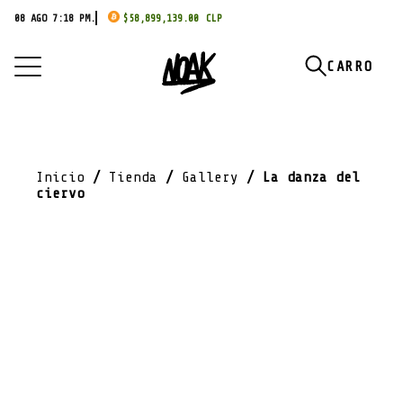
08 AGO 7:18 PM.
$
58,899,139.00
Inicio
/
Tienda
/
Gallery
/ La danza del
ciervo