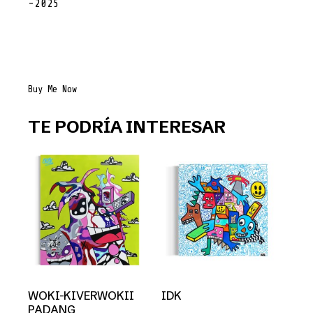
-2025
GONG-
Buy Me Now
CRISTINA
FUERA
DE
TE PODRÍA INTERESAR
FRECUENCIA
cantidad
WOKI-KIVERWOKII
IDK
PADANG