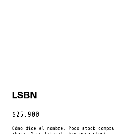
LSBN
$
25.900
Cómo dice el nombre. Poco stock compra
ahora. Y es literal, hay poco stock.