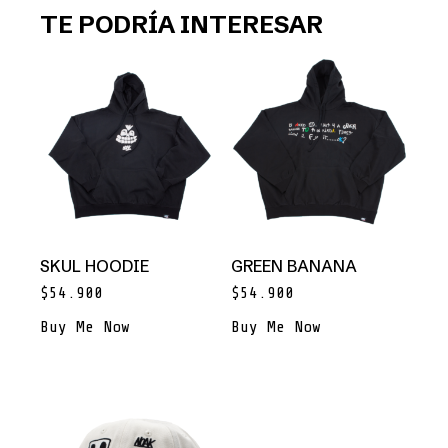
TE PODRÍA INTERESAR
SKUL HOODIE
GREEN BANANA
Tabla de tallas - Poleras
$
54.900
$
54.900
Buy Me Now
Buy Me Now
Este
Este
producto
producto
tiene
tiene
múltiples
múltiples
variantes.
variantes.
Las
Las