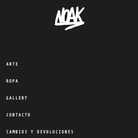
elegir
en
la
página
de
producto
ARTE
ROPA
GALLERY
CONTACTO
CAMBIOS Y DEVOLUCIONES