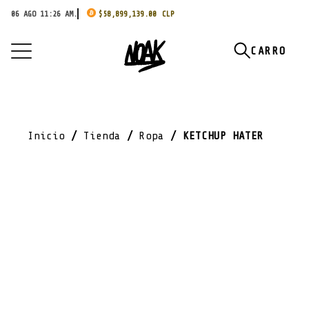
06 AGO 11:26 AM.
$
58,899,139.00
Inicio
/
Tienda
/
Ropa
/ KETCHUP HATER