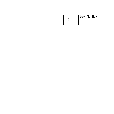
Calcetines
Buy Me Now
cantidad