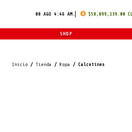
08 AGO 4:46 AM.
$
58,899,139.00
SHOP
ART
ROPA
Inicio
/
Tienda
/
Ropa
/ Calcetines
OTROS